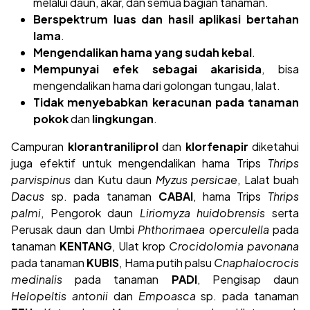
melalui daun, akar, dan semua bagian tanaman.
Berspektrum luas dan hasil aplikasi bertahan
lama
.
Mengendalikan hama yang sudah kebal
.
Mempunyai efek sebagai akarisida
, bisa
mengendalikan hama dari golongan tungau, lalat.
Tidak menyebabkan keracunan pada tanaman
pokok
dan
lingkungan
.
Campuran
klorantraniliprol
dan
klorfenapir
diketahui
juga efektif untuk mengendalikan hama Trips
Thrips
parvispinus
dan Kutu daun
Myzus persicae
, Lalat buah
Dacus
sp. pada tanaman
CABAI
, hama Trips
Thrips
palmi
, Pengorok daun
Liriomyza huidobrensis
serta
Perusak daun dan Umbi
Phthorimaea operculella
pada
tanaman
KENTANG
, Ulat krop
Crocidolomia pavonana
pada tanaman
KUBIS
, Hama putih palsu
Cnaphalocrocis
medinalis
pada tanaman
PADI
, Pengisap daun
Helopeltis antonii
dan
Empoasca
sp. pada tanaman