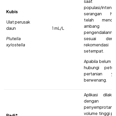
saat
populasi/intensi
Kubis
serangan ha
telah mencap
Ulat perusak
ambang
daun
1 mL/L
pengendalianny
Plutella
sesuai deng
xylostella
rekomendasi
setempat.
Apabila belum je
hubungi petug
pertanian ya
berwenang.
Aplikasi dilaku
dengan ca
penyemprotan
volume tinggi p
Padi*