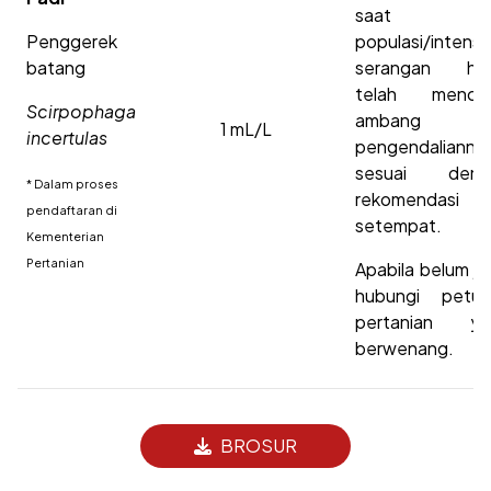
saat
Penggerek
populasi/intensi
batang
serangan ha
telah mencap
Scirpophaga
ambang
1 mL/L
incertulas
pengendalianny
sesuai deng
* Dalam proses
rekomendasi
pendaftaran di
setempat.
Kementerian
Pertanian
Apabila belum je
hubungi petug
pertanian ya
berwenang.
BROSUR