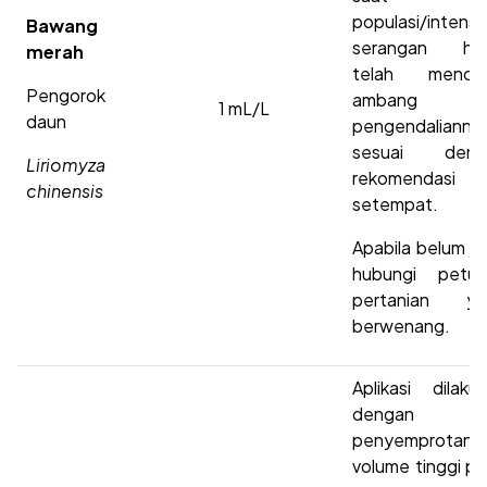
populasi/intensi
Bawang
serangan ha
merah
telah mencap
Pengorok
ambang
1 mL/L
daun
pengendalianny
sesuai deng
Liriomyza
rekomendasi
chinensis
setempat.
Apabila belum je
hubungi petug
pertanian ya
berwenang.
Aplikasi dilaku
dengan ca
penyemprotan
volume tinggi p