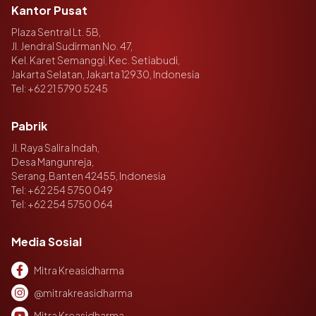
Kantor Pusat
Plaza Sentral Lt. 5B,
Jl. Jendral Sudirman No. 47,
Kel. Karet Semanggi, Kec. Setiabudi,
Jakarta Selatan, Jakarta 12930, Indonesia
Tel:
+62 21 5790 5245
Pabrik
Jl. Raya Salira Indah,
Desa Mangunreja,
Serang, Banten 42455, Indonesia
Tel:
+62 254 5750 049
Tel:
+62 254 5750 064
Media Sosial
Mitra Kreasidharma
@mitrakreasidharma
Mitra Kreasidharma