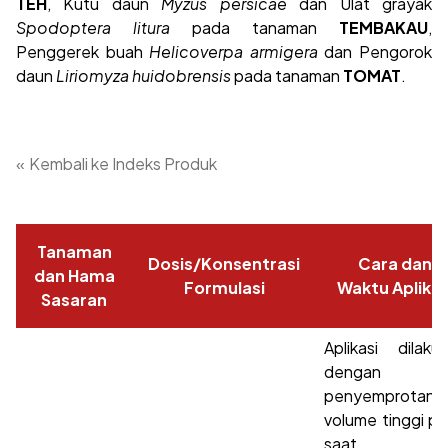
TEH
, Kutu daun
Myzus persicae
dan Ulat grayak
Spodoptera litura
pada tanaman
TEMBAKAU
,
Penggerek buah
Helicoverpa armigera
dan Pengorok
daun
Liriomyza huidobrensis
pada tanaman
TOMAT
.
«
Kembali ke Indeks Produk
Tanaman
Dosis/Konsentrasi
Cara dan
dan Hama
Formulasi
Waktu Aplikas
Sasaran
Aplikasi dilaku
dengan ca
penyemprotan
volume tinggi p
saat