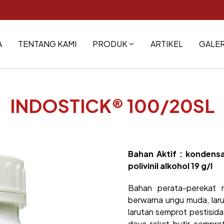
A
TENTANG KAMI
PRODUK
ARTIKEL
GALER
INDOSTICK® 100/20SL
Bahan Aktif :
kondensat
polivinil alkohol 19 g/l
Bahan perata-perekat no
berwarna ungu muda, laru
larutan semprot pestisid
daya rekat butir sempro