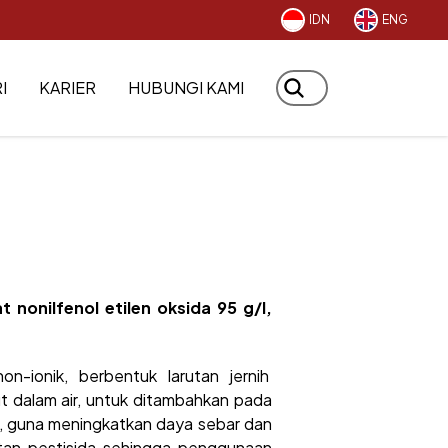
IDN
ENG
I
KARIER
HUBUNGI KAMI
 nonilfenol etilen oksida 95 g/l,
n-ionik, berbentuk larutan jernih
t dalam air, untuk ditambahkan pada
a, guna meningkatkan daya sebar dan
tan pestisida sehingga penggunaan