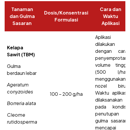
Tanaman
Cara dan
Dosis/Konsentrasi
dan Gulma
Waktu
Formulasi
Sasaran
Aplikasi
Aplikasi
dilakukan
Kelapa
dengan cara
Sawit (TBM)
penyemprotan
volume tinggi
Gulma
(500 l/ha)
berdaun lebar
menggunakan
Ageratum
nozel biru.
conyzoides
Waktu aplikasi
100 – 200 g/ha
dilaksanakan
Borreria alata
pada kondisi
penutupan
Cleome
gulma sasaran
rutidosperma
mencapai