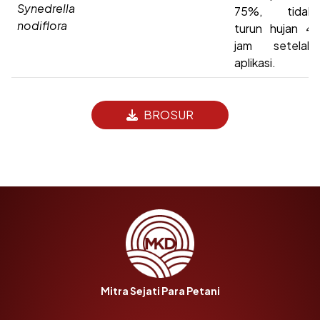
Synedrella
75%, tidak
nodiflora
turun hujan 4
jam setelah
aplikasi.
BROSUR
Mitra Sejati Para Petani