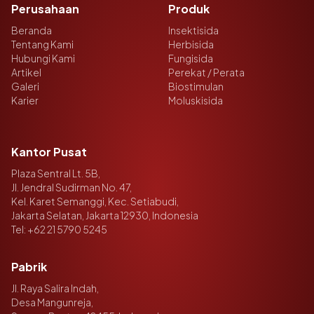
Perusahaan
Produk
Beranda
Insektisida
Tentang Kami
Herbisida
Hubungi Kami
Fungisida
Artikel
Perekat / Perata
Galeri
Biostimulan
Karier
Moluskisida
Kantor Pusat
Plaza Sentral Lt. 5B,
Jl. Jendral Sudirman No. 47,
Kel. Karet Semanggi, Kec. Setiabudi,
Jakarta Selatan, Jakarta 12930, Indonesia
Tel:
+62 21 5790 5245
Pabrik
Jl. Raya Salira Indah,
Desa Mangunreja,