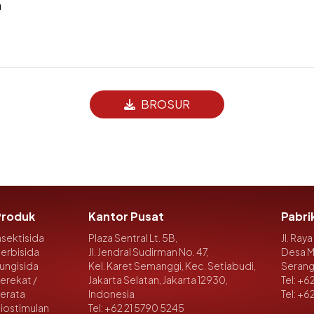
a
BROSUR
Produk
Kantor Pusat
Pabri
nsektisida
Plaza Sentral Lt. 5B,
Jl. Raya
erbisida
Jl. Jendral Sudirman No. 47,
Desa M
ungisida
Kel. Karet Semanggi, Kec. Setiabudi,
Serang
erekat /
Jakarta Selatan, Jakarta 12930,
Tel:
+62
erata
Indonesia
Tel:
+62
iostimulan
Tel:
+62 21 5790 5245