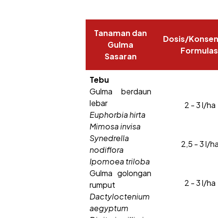
Tanaman dan
Dosis/Konsen
Gulma
Formulas
Sasaran
Tebu
Gulma berdaun
lebar
2 - 3 l/ha
Euphorbia hirta
Mimosa invisa
Synedrella
2,5 - 3 l/h
nodiflora
Ipomoea triloba
Gulma golongan
2 - 3 l/ha
rumput
Dactyloctenium
aegyptum