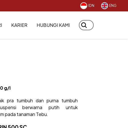
IDN
ENG
I
KARIER
HUBUNGI KAMI
0 g/l
temik pra tumbuh dan purna tumbuh
uspensi berwarna putih untuk
um pada tanaman Tebu.
IN 500 SC