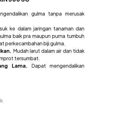
gendalikan gulma tanpa merusak
uk ke dalam jaringan tanaman dan
gulma baik pra maupun purna tumbuh
t perkecambahan biji gulma.
ikan.
Mudah larut dalam air dan tidak
mprot tersumbat.
yang Lama.
Dapat mengendalikan
uk