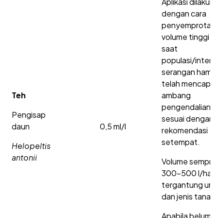
Aplikasi dilakuk
dengan cara
penyemprotan
volume tinggi p
saat
populasi/intens
serangan hama
telah mencapai
Teh
ambang
pengendaliann
Pengisap
sesuai dengan
daun
0,5 ml/l
rekomendasi
setempat.
Helopeltis
antonii
Volume sempro
300-500 l/ha
tergantung umu
dan jenis tanam
Apabila belum j