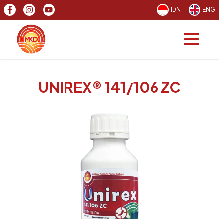
IDN
ENG
UNIREX® 141/106 ZC