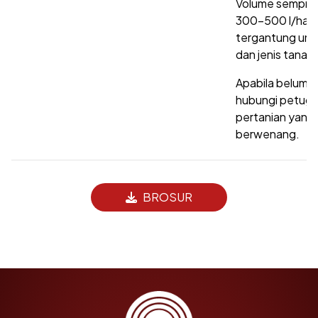
Volume sempro
300-500 l/ha
tergantung umu
dan jenis tanam
Apabila belum j
hubungi petug
pertanian yang
berwenang.
BROSUR