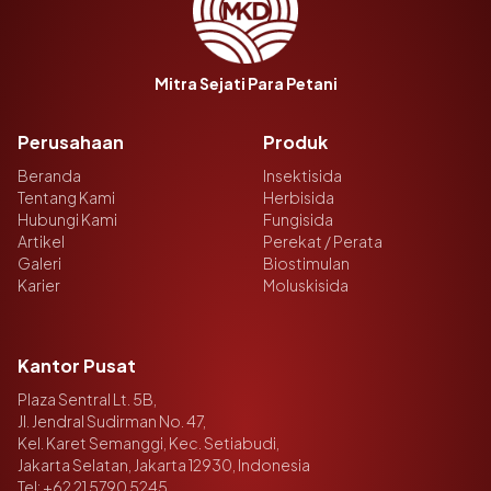
Mitra Sejati Para Petani
Perusahaan
Produk
Beranda
Insektisida
Tentang Kami
Herbisida
Hubungi Kami
Fungisida
Artikel
Perekat / Perata
Galeri
Biostimulan
Karier
Moluskisida
Kantor Pusat
Plaza Sentral Lt. 5B,
Jl. Jendral Sudirman No. 47,
Kel. Karet Semanggi, Kec. Setiabudi,
Jakarta Selatan, Jakarta 12930, Indonesia
Tel:
+62 21 5790 5245