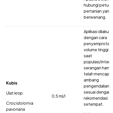
hubungi petug
pertanian yang
berwenang.
Aplikasi dilakuk
dengan cara
penyemprotan
volume tinggi p
saat
populasi/intens
serangan hama
telah mencapai
ambang
Kubis
pengendaliann
sesuai dengan
Ulat krop
0,5 ml/l
rekomendasi
Crocidolomia
setempat.
pavonana